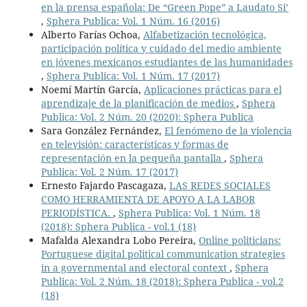
en la prensa española: De “Green Pope” a Laudato Si’
,
Sphera Publica: Vol. 1 Núm. 16 (2016)
Alberto Farías Ochoa,
Alfabetización tecnológica,
participación política y cuidado del medio ambiente
en jóvenes mexicanos estudiantes de las humanidades
,
Sphera Publica: Vol. 1 Núm. 17 (2017)
Noemí Martín García,
Aplicaciones prácticas para el
aprendizaje de la planificación de medios
,
Sphera
Publica: Vol. 2 Núm. 20 (2020): Sphera Publica
Sara González Fernández,
El fenómeno de la violencia
en televisión: características y formas de
representación en la pequeña pantalla
,
Sphera
Publica: Vol. 2 Núm. 17 (2017)
Ernesto Fajardo Pascagaza,
LAS REDES SOCIALES
COMO HERRAMIENTA DE APOYO A LA LABOR
PERIODÍSTICA.
,
Sphera Publica: Vol. 1 Núm. 18
(2018): Sphera Publica - vol.1 (18)
Mafalda Alexandra Lobo Pereira,
Online politicians:
Portuguese digital political communication strategies
in a governmental and electoral context
,
Sphera
Publica: Vol. 2 Núm. 18 (2018): Sphera Publica - vol.2
(18)