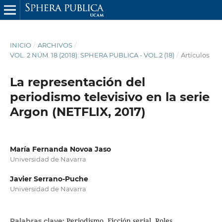
INICIO
/
ARCHIVOS
/
VOL. 2 NÚM. 18 (2018): SPHERA PUBLICA - VOL.2 (18)
/
Artículos
La representación del
periodismo televisivo en la serie
Argon (NETFLIX, 2017)
María Fernanda Novoa Jaso
Universidad de Navarra
Javier Serrano-Puche
Universidad de Navarra
Periodismo, Ficción serial, Roles
Palabras clave: