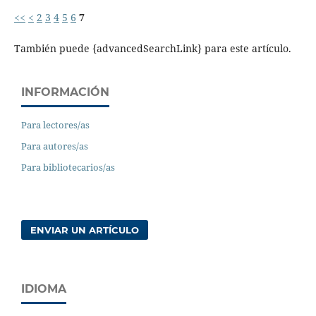
<<
<
2
3
4
5
6
7
También puede {advancedSearchLink} para este artículo.
INFORMACIÓN
Para lectores/as
Para autores/as
Para bibliotecarios/as
ENVIAR UN ARTÍCULO
IDIOMA