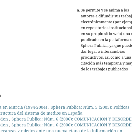
Se permite y se anima a los
autores a difundir sus traba
electrónicamente (por ejemp
en repositorios institucional
en su propio sitio web) una 
publicado en la plataforma 
Sphera Publica, ya que pued
dar lugar a intercambios
productivos, así como a una
citación más temprana y ma
de los trabajos publicados
a
sa en Murcia (1994-2004)
,
Sphera Publica: Núm. 5 (2005): Políticas
structura del sistema de medios en España
rden
,
Sphera Publica: Núm. 6 (2006): COMUNICACIÓN Y DESORD
rden
,
Sphera Publica: Núm. 6 (2006): COMUNICACIÓN Y DESORD
peranzas y miedos ante una nueva etapa de la información en