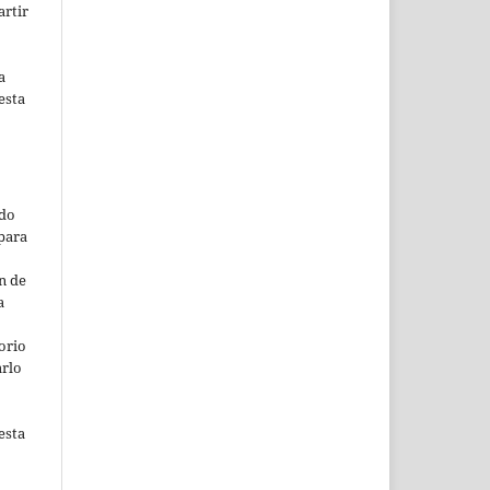
artir
a
esta
ado
para
n de
a
orio
arlo
esta