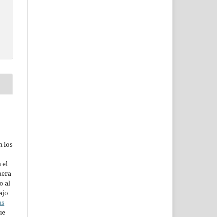
n los
 el
mera
o al
ajo
ns
ue