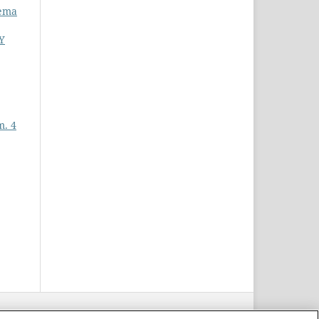
tema
Y
m. 4