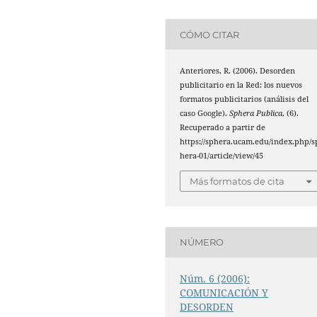
CÓMO CITAR
Anteriores, R. (2006). Desorden
publicitario en la Red: los nuevos
formatos publicitarios (análisis del
caso Google).
Sphera Publica
, (6).
Recuperado a partir de
https://sphera.ucam.edu/index.php/s
hera-01/article/view/45
Más formatos de cita
NÚMERO
Núm. 6 (2006):
COMUNICACIÓN Y
DESORDEN