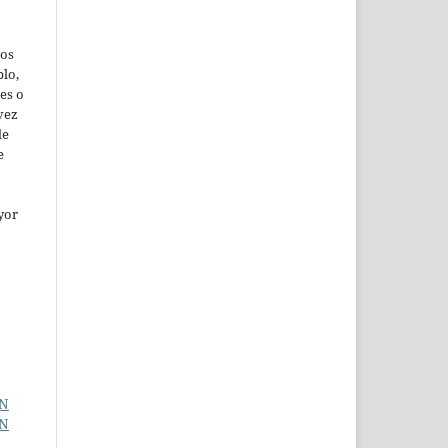
jos
lo,
es o
vez
de
e
yor
EN
EN