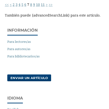
<<
<
2
3
4
5
6
7
8
9
10
11
>
>>
También puede {advancedSearchLink} para este artículo.
INFORMACIÓN
Para lectores/as
Para autores/as
Para bibliotecarios/as
ENVIAR UN ARTÍCULO
IDIOMA