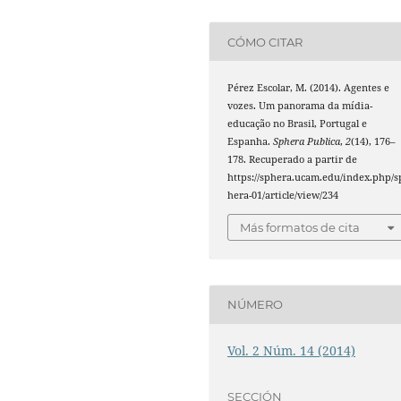
CÓMO CITAR
Pérez Escolar, M. (2014). Agentes e
vozes. Um panorama da mídia-
educação no Brasil, Portugal e
Espanha.
Sphera Publica
,
2
(14), 176–
178. Recuperado a partir de
https://sphera.ucam.edu/index.php/s
hera-01/article/view/234
Más formatos de cita
NÚMERO
Vol. 2 Núm. 14 (2014)
SECCIÓN