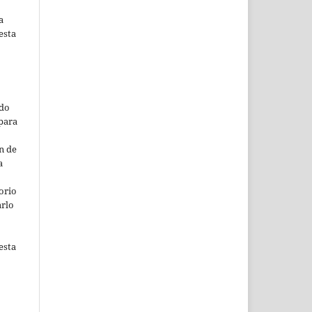
a
esta
ado
para
n de
a
orio
arlo
esta