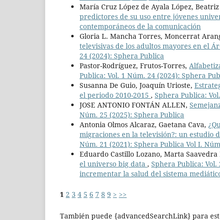
María Cruz López de Ayala López, Beatriz
predictores de su uso entre jóvenes unive
contemporáneos de la comunicación
Gloria L. Mancha Torres, Moncerrat Arang
televisivas de los adultos mayores en el
24 (2024): Sphera Publica
Pastor-Rodríguez, Frutos-Torres,
Alfabetiz
Publica: Vol. 1 Núm. 24 (2024): Sphera Pub
Susanna De Guio, Joaquín Urioste,
Estrate
el periodo 2010-2015
,
Sphera Publica: Vol
JOSE ANTONIO FONTÁN ALLEN,
Semejanza
Núm. 25 (2025): Sphera Publica
Antonia Olmos Alcaraz, Gaetana Cava,
¿Qu
migraciones en la televisión?: un estudio d
Núm. 21 (2021): Sphera Publica Vol I. Nú
Eduardo Castillo Lozano, Marta Saavedra
el universo big data
,
Sphera Publica: Vol.
incrementar la salud del sistema mediátic
1
2
3
4
5
6
7
8
9
>
>>
También puede {advancedSearchLink} para este