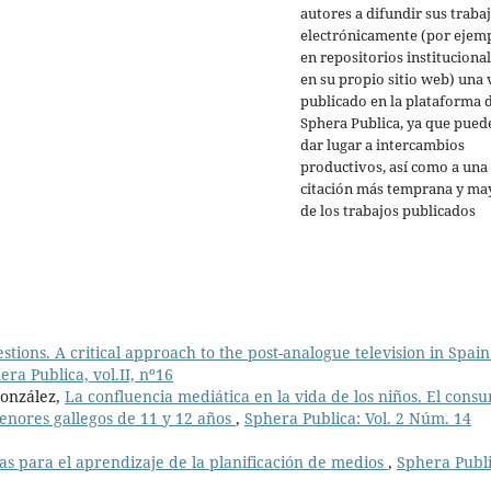
autores a difundir sus traba
electrónicamente (por ejemp
en repositorios institucional
en su propio sitio web) una 
publicado en la plataforma 
Sphera Publica, ya que pued
dar lugar a intercambios
productivos, así como a una
citación más temprana y ma
de los trabajos publicados
tions. A critical approach to the post-analogue television in Spai
ra Publica, vol.II, nº16
González,
La confluencia mediática en la vida de los niños. El cons
menores gallegos de 11 y 12 años
,
Sphera Publica: Vol. 2 Núm. 14
cas para el aprendizaje de la planificación de medios
,
Sphera Publi