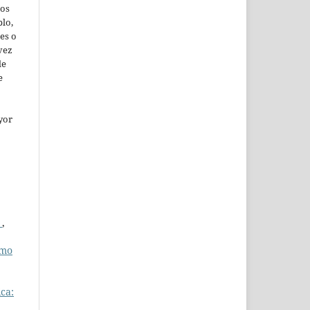
jos
lo,
es o
vez
de
e
yor
n
,
umo
ca: