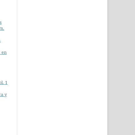
s
úm.
a
a en
l. 1
ca y