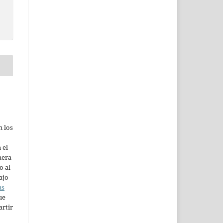
n los
 el
mera
o al
ajo
ns
ue
artir