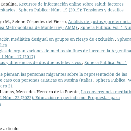
 Catalina,
Recursos de información online sobre salud: factores
rsitarios
,
Sphera Publica: Núm. 15 (2015): Tensiones y desafíos
o M., Selene Céspedes del Fierro,
Análisis de gustos y preferencia
 Área Metropolitana de Monterrey (AMM)
,
Sphera Publica: Vol. 1 N
ación mediática desigual en grupos en riesgo de exclusión
,
Spher
lica
gias de organizaciones de medios sin fines de lucro en la Argentin
. 1 Núm. 17 (2017)
s y diferencias de dos duelos televisivos
,
Sphera Publica: Vol. 1
é piensan las personas migrantes sobre la representación de las
e caso con personas asiáticas en Mesina (Italia)
,
Sphera Publica: Vo
mero 21
 Llamas, Mercedes Herrero de la Fuente,
La convergencia mediáti
 2 Núm. 22 (2022): Educación en periodismo: Propuestas para
o
 artículo.