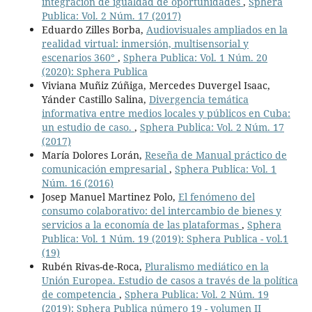
integración de igualdad de oportunidades
,
Sphera
Publica: Vol. 2 Núm. 17 (2017)
Eduardo Zilles Borba,
Audiovisuales ampliados en la
realidad virtual: inmersión, multisensorial y
escenarios 360°
,
Sphera Publica: Vol. 1 Núm. 20
(2020): Sphera Publica
Viviana Muñiz Zúñiga, Mercedes Duvergel Isaac,
Yánder Castillo Salina,
Divergencia temática
informativa entre medios locales y públicos en Cuba:
un estudio de caso.
,
Sphera Publica: Vol. 2 Núm. 17
(2017)
María Dolores Lorán,
Reseña de Manual práctico de
comunicación empresarial
,
Sphera Publica: Vol. 1
Núm. 16 (2016)
Josep Manuel Martinez Polo,
El fenómeno del
consumo colaborativo: del intercambio de bienes y
servicios a la economía de las plataformas
,
Sphera
Publica: Vol. 1 Núm. 19 (2019): Sphera Publica - vol.1
(19)
Rubén Rivas-de-Roca,
Pluralismo mediático en la
Unión Europea. Estudio de casos a través de la política
de competencia
,
Sphera Publica: Vol. 2 Núm. 19
(2019): Sphera Publica número 19 - volumen II