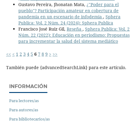
Gustavo Pereira, Jhonatan Mata,
¿"Poder para el
pueblo"? Participación amateur en cobertura de
pandemia en un escenario de infodemia
,
Sphera
Publica: Vol. 2 Núm. 24 (2024): Sphera Publica
Francisco José Ruiz Gil,
Reseña
,
Sphera Publica: Vol. 2
Núm. 22 (2022): Educación en periodismo: Propuestas
para incrementar la salud del sistema mediático
<<
<
1
2
3
4
5
6
7
8
9
>
>>
También puede {advancedSearchLink} para este artículo.
INFORMACIÓN
Para lectores/as
Para autores/as
Para bibliotecarios/as