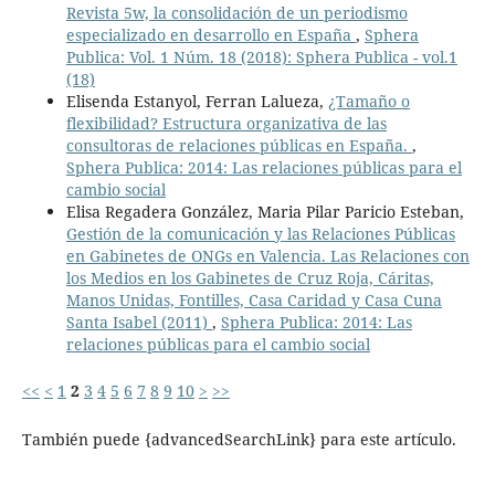
Revista 5w, la consolidación de un periodismo
especializado en desarrollo en España
,
Sphera
Publica: Vol. 1 Núm. 18 (2018): Sphera Publica - vol.1
(18)
Elisenda Estanyol, Ferran Lalueza,
¿Tamaño o
flexibilidad? Estructura organizativa de las
consultoras de relaciones públicas en España.
,
Sphera Publica: 2014: Las relaciones públicas para el
cambio social
Elisa Regadera González, Maria Pilar Paricio Esteban,
Gestión de la comunicación y las Relaciones Públicas
en Gabinetes de ONGs en Valencia. Las Relaciones con
los Medios en los Gabinetes de Cruz Roja, Cáritas,
Manos Unidas, Fontilles, Casa Caridad y Casa Cuna
Santa Isabel (2011)
,
Sphera Publica: 2014: Las
relaciones públicas para el cambio social
<<
<
1
2
3
4
5
6
7
8
9
10
>
>>
También puede {advancedSearchLink} para este artículo.