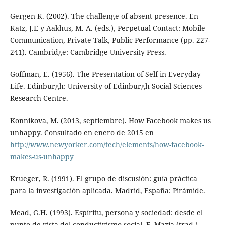
Gergen K. (2002). The challenge of absent presence. En
Katz, J.E y Aakhus, M. A. (eds.), Perpetual Contact: Mobile
Communication, Private Talk, Public Performance (pp. 227-
241). Cambridge: Cambridge University Press.
Goffman, E. (1956). The Presentation of Self in Everyday
Life. Edinburgh: University of Edinburgh Social Sciences
Research Centre.
Konnikova, M. (2013, septiembre). How Facebook makes us
unhappy. Consultado en enero de 2015 en
http://www.newyorker.com/tech/elements/how-facebook-
makes-us-unhappy
Krueger, R. (1991). El grupo de discusión: guía práctica
para la investigación aplicada. Madrid, España: Pirámide.
Mead, G.H. (1993). Espíritu, persona y sociedad: desde el
punto de vista del conductivismo social. F. Mazía (trad.).