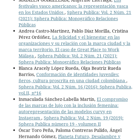
festivales vasco americanos: la representación vasca
en los Estados Unidos
,
Sphera Publica: Vol. 2 Núm. 21
(2021): Sphera Publica: Monográfico Relaciones
Públicas
Andrea Castro-Martínez, Pablo Díaz Morilla, Cristina
Pérez Ordóñez,
La felicidad y el bienestar en las
organizaciones y su relación con la marca ciudad y la
marca territorio. El caso de Great Place to Work
Málaga
,
Sphera Publica: Vol. 2 Núm. 21 (2021):
Sphera Publica: Monográfico Relaciones Públicas
Blanca Aracely López Rueda, Olga Beatriz Rueda
Barrios,
Conformación de identidades juveniles:
ñeros, cultura proscrita en una ciudad colombiana
,
Sphera Publica: Vol. 2 Núm. 16 (2016): Sphera Publica,
vol.II, nº16
Inmaculada Sánchez-Labella Martín,
El compromiso
de las marcas de lujo con la inclusión femenina:
autorepresentación de las modelos curvy en
Instagram
,
Sphera Publica: Vol. 2 Núm. 19 (2019):
Sphera Publica número 19 - volumen II
Óscar Toro Peña, Paloma Contreras Pulido, Ángel
Hernando Gómez,
Planeta Futuro, Desalambre y