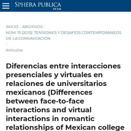
INICIO
/
ARCHIVOS
/
NÚM. 15 (2015): TENSIONES Y DESAFÍOS CONTEMPORÁNEOS
DE LA COMUNICACIÓN
/
Artículos
Diferencias entre interacciones
presenciales y virtuales en
relaciones de universitarios
mexicanos (Differences
between face-to-face
interactions and virtual
interactions in romantic
relationships of Mexican college