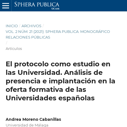
INICIO
/
ARCHIVOS
/
VOL. 2 NÚM. 21 (2021): SPHERA PUBLICA: MONOGRÁFICO
RELACIONES PÚBLICAS
/
Artículos
El protocolo como estudio en
las Universidad. Análisis de
presencia e implantación en la
oferta formativa de las
Universidades españolas
Andrea Moreno Cabanillas
Universidad de Málaga