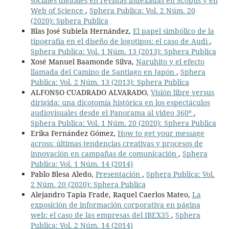
sociales digitales en revistas indexadas en Scopus y en
Web of Science
,
Sphera Publica: Vol. 2 Núm. 20
(2020): Sphera Publica
Blas José Subiela Hernández,
El papel simbólico de la
tipografía en el diseño de logotipos: el caso de Audi
,
Sphera Publica: Vol. 1 Núm. 13 (2013): Sphera Publica
Xosé Manuel Baamonde Silva,
Naruhito y el efecto
llamada del Camino de Santiago en Japón
,
Sphera
Publica: Vol. 2 Núm. 13 (2013): Sphera Publica
ALFONSO CUADRADO ALVARADO,
Visión libre versus
dirigida: una dicotomía histórica en los espectáculos
audiovisuales desde el Panorama al video 360º
,
Sphera Publica: Vol. 1 Núm. 20 (2020): Sphera Publica
Erika Fernández Gómez,
How to get your message
across: últimas tendencias creativas y procesos de
innovación en campañas de comunicación
,
Sphera
Publica: Vol. 1 Núm. 14 (2014)
Pablo Blesa Aledo,
Presentación
,
Sphera Publica: Vol.
2 Núm. 20 (2020): Sphera Publica
Alejandro Tapia Frade, Raquel Caerlos Mateo,
La
exposición de información corporativa en página
web: el caso de las empresas del IBEX35
,
Sphera
Publica: Vol. 2 Núm. 14 (2014)