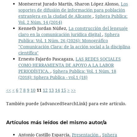
Montserrat Jurado Martín, Sharon López Alonso,
Los
soportes de difusión de información para población
extranjera en la ciudad de Alicante
,
Sphera Publica:
Vol. 2 Núm. 14 (2014)
Kenneth Jordan Núñez,
La construcción del lenguaje
claro en la comunicación jurídica digital
,
Sphera
Publica: Vol. 1 Núm. 26 (2026): Monográfico
"Comunicación Clara: de la acción social a la disciplina
científica"
Ernesto Fajardo Pascagaza,
LAS REDES SOCIALES
COMO HERRAMIENTA DE APOYO A LA LABOR
PERIODÍSTICA.
,
Sphera Publica: Vol. 1 Núm. 18
(2018): Sphera Publica - vol.1 (18)
<<
<
6
7
8
9
10
11
12
13
14
15
>
>>
También puede {advancedSearchLink} para este artículo.
Artículos más leídos del mismo autor/a
Antonio Castillo Esparcia,
Presentación
,
Sphera