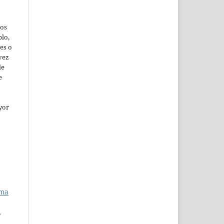
jos
lo,
es o
vez
de
e
yor
ema
,