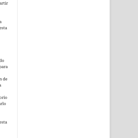
artir
a
esta
ado
para
n de
a
orio
arlo
esta