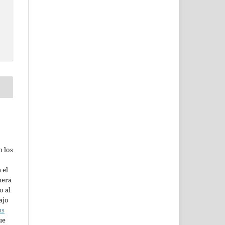
n los
 el
mera
o al
ajo
ns
ue