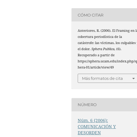
CÓMO CITAR
Anteriores, R. (2006). El Framing en l
cobertura periodística de la
catástrofe: las víctimas, los culpables
el dolor.
Sphera Publica
, (6).
Recuperado a partir de
https://sphera.ucam.edu/index.php/s
hera-01/article/view/49
Más formatos de cita
NÚMERO
Núm. 6 (2006):
COMUNICACIÓN Y
DESORDEN