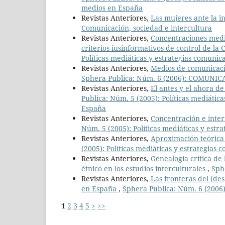
medios en España
Revistas Anteriores,
Las mujeres ante la i
Comunicación, sociedad e intercultura
Revistas Anteriores,
Concentraciones medi
criterios iusinformativos de control de l
Políticas mediáticas y estrategias comunic
Revistas Anteriores,
Medios de comunicaci
Sphera Publica: Núm. 6 (2006): COMUN
Revistas Anteriores,
El antes y el ahora d
Publica: Núm. 5 (2005): Políticas mediátic
España
Revistas Anteriores,
Concentración e inter
Núm. 5 (2005): Políticas mediáticas y estr
Revistas Anteriores,
Aproximación teórica 
(2005): Políticas mediáticas y estrategias
Revistas Anteriores,
Genealogía crítica de 
étnico en los estudios interculturales
,
Sph
Revistas Anteriores,
Las fronteras del (de
en España
,
Sphera Publica: Núm. 6 (20
1
2
3
4
5
>
>>