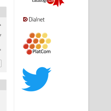
a
 y
p