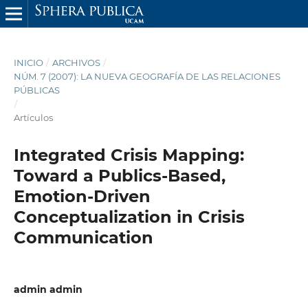
INICIO
/
ARCHIVOS
/
NÚM. 7 (2007): LA NUEVA GEOGRAFÍA DE LAS RELACIONES
PÚBLICAS
/
Artículos
Integrated Crisis Mapping:
Toward a Publics-Based,
Emotion-Driven
Conceptualization in Crisis
Communication
admin admin