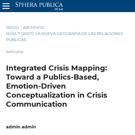
INICIO
/
ARCHIVOS
/
NÚM. 7 (2007): LA NUEVA GEOGRAFÍA DE LAS RELACIONES
PÚBLICAS
/
Artículos
Integrated Crisis Mapping:
Toward a Publics-Based,
Emotion-Driven
Conceptualization in Crisis
Communication
admin admin