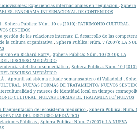
udiovisuales: Experiencias internacionales en regulación
,
Sphera
ONSABLES: PANORAMA INTERNACIONAL DE CONTENIDOS
al
,
Sphera Publica: Núm. 10 es (2010): PATRIMONIO CULTURAL.
VOS SENTIDOS
la gestión de las relaciones internas: El desarrollo de las competen
de la cultura organizativa
,
Sphera Publica: Núm. 7 (2007): LA NU
AS
onismo en Richard Rorty
,
Sphera Publica: Núm. 10 (2010): LA
DEL DISCURSO MEDIÁTICO
endencias del discurso mediático
,
Sphera Publica: Núm. 10 (2010)
DEL DISCURSO MEDIÁTICO
etÃ . Appunti sul sistema rituale semanasantero di Valladolid
,
Sphe
IO CULTURAL. NUEVAS FORMAS DE TRATAMIENTO/ NUEVOS SENTID
nterculturalidad y museos de identidad local en tiempos cosmopoli
ATRIMONIO CULTURAL. NUEVAS FORMAS DE TRATAMIENTO/ NUEVOS
a fragmentación del ecosistema mediático
,
Sphera Publica: Núm. 
ENDENCIAS DEL DISCURSO MEDIÁTICO
elaciones Públicas
,
Sphera Publica: Núm. 7 (2007): LA NUEVA
AS