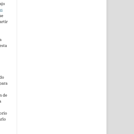
ajo
ns
ue
artir
a
esta
ado
para
n de
a
orio
arlo