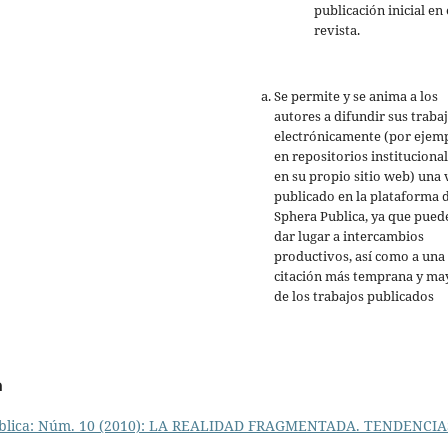
publicación inicial en 
revista.
Se permite y se anima a los
autores a difundir sus traba
electrónicamente (por ejemp
en repositorios institucional
en su propio sitio web) una 
publicado en la plataforma 
Sphera Publica, ya que pued
dar lugar a intercambios
productivos, así como a una
citación más temprana y ma
de los trabajos publicados
a
blica: Núm. 10 (2010): LA REALIDAD FRAGMENTADA. TENDENCIA