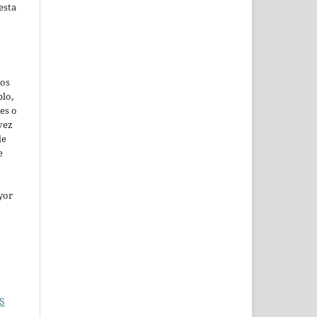
esta
jos
lo,
es o
vez
de
e
yor
S