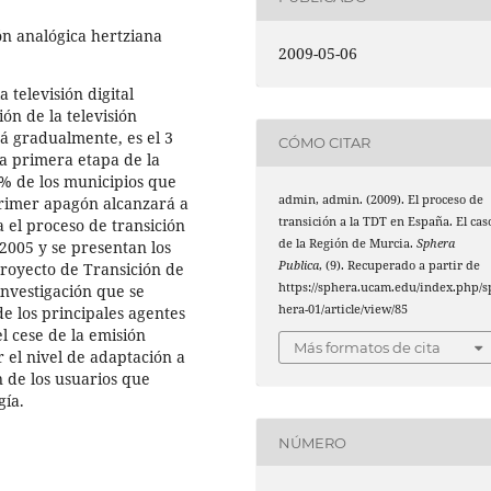
ión analógica hertziana
2009-05-06
 televisión digital
ión de la televisión
á gradualmente, es el 3
CÓMO CITAR
la primera etapa de la
5% de los municipios que
admin, admin. (2009). El proceso de
primer apagón alcanzará a
transición a la TDT en España. El cas
a el proceso de transición
de la Región de Murcia.
Sphera
 2005 y se presentan los
Publica
, (9). Recuperado a partir de
Proyecto de Transición de
https://sphera.ucam.edu/index.php/s
investigación que se
hera-01/article/view/85
e los principales agentes
l cese de la emisión
Más formatos de cita
r el nivel de adaptación a
n de los usuarios que
gía.
NÚMERO