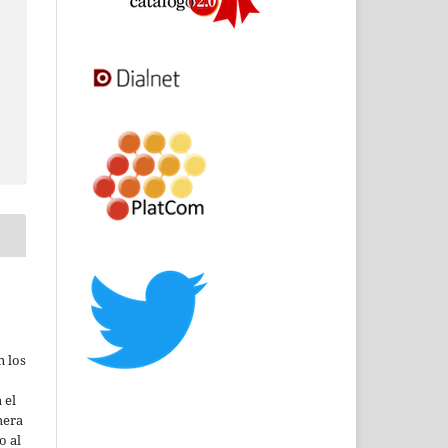
A
n los
 el
mera
o al