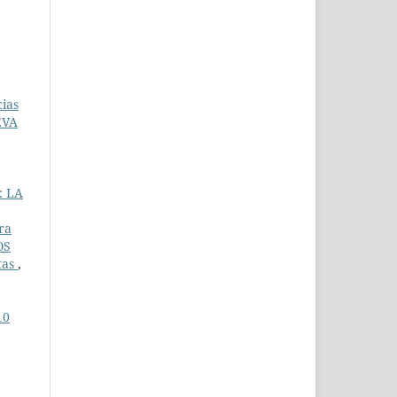
cias
EVA
: LA
ra
OS
tas
,
10