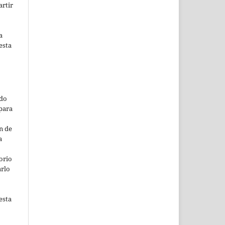
artir
a
esta
ado
para
n de
a
orio
arlo
esta