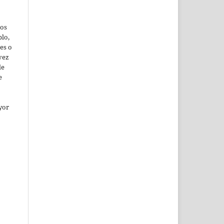
jos
lo,
es o
vez
de
e
yor