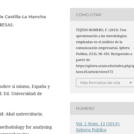
CÓMO CITAR
de Castilla-La Mancha
RESAS.
TEJEDO ROMERO, F. (2013). Una
aproximación a las metodologías
empleadas en el análisis de la
comunicación empresarial.
Sphera
Publica
,
2
(13), 90–105. Recuperado a
partir de
https://sphera.ucam.edu/index.php/s
hera-01/article/view/172
Más formatos de cita
 sobre sí mismo, España y
l: Ed. Universidad de
NÚMERO
id: Akal universitaria.
Vol. 2 Núm. 13 (2013):
A methodology for analysing
Sphera Publica