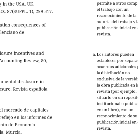
permite a otros comp
g in the USA, UK,
el trabajo con un
cs, 87(SUPPL. 1), 299-317.
reconocimiento de la
autoría del trabajo y l
tation consequences of
publicación inicial en 
alenciano de
revista.
sclosure incentives and
Los autores pueden
establecer por separ
 Accounting Review, 80,
acuerdos adicionales 
la distribución no
exclusiva de la versió
nmental disclosure in
la obra publicada en l
osure. Revista española
revista (por ejemplo,
situarlo en un reposit
institucional o public
en un libro), con un
 el mercado de capitales
reconocimiento de su
reflejo en los informes de
publicación inicial en 
mento de Economía
revista.
ia, Murcia.