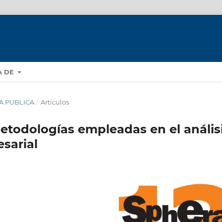
A DE
RA PUBLICA
/
Artículos
etodologías empleadas en el anális
sarial