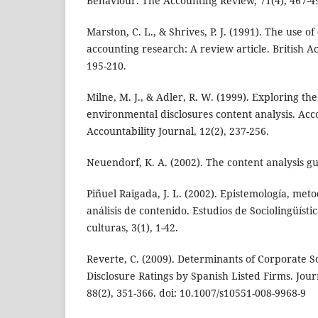
Behaviour. The Accounting Review, 71(4), 467-4
Marston, C. L., & Shrives, P. J. (1991). The use of
accounting research: A review article. British A
195-210.
Milne, M. J., & Adler, R. W. (1999). Exploring the 
environmental disclosures content analysis. Acc
Accountability Journal, 12(2), 237-256.
Neuendorf, K. A. (2002). The content analysis g
Piñuel Raigada, J. L. (2002). Epistemología, meto
análisis de contenido. Estudios de Sociolingüísti
culturas, 3(1), 1-42.
Reverte, C. (2009). Determinants of Corporate So
Disclosure Ratings by Spanish Listed Firms. Journ
88(2), 351-366. doi: 10.1007/s10551-008-9968-9