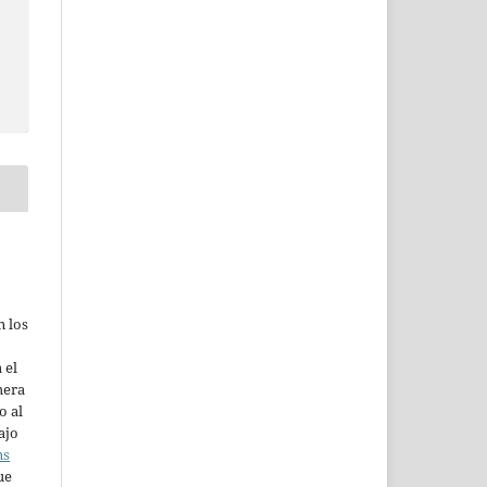
n los
 el
mera
o al
ajo
ns
ue