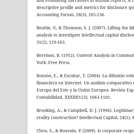
and evaluating narratives in annual reports: A
descriptive profile and metrics for disclosure qua
Accounting Forum, 28(3), 205-236.
Beattie, V., & Thomson, S. J. (2007). Lifting the l
analysis to investigate intellectual capital discl
31(2), 129-163.
Berelson, B. (1952). Content Analysis in Commu
York: Free Press.
Bonsón, E., & Escobar, T. (2004). La difusión vo
financiera en Internet. Un análisis comparativo
Europa del Este y la Unión Europea. Revista Esp
Contabilidad, XXXIII(123), 1063-1101.
Brooking, A., & Campbell, D. J. (1996). Legitima
reality construction? Intellectual Capital, 24(1), 
Chen, S., & Bouvain, P. (2009). Is corporate resp