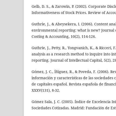
Gelb, D. S., & Zarowin, P. (2002). Corporate Disc
Informativeness of Stock Prices. Review of Accou
Guthrie, J., & Abeysekera, I. (2006). Content analy
environmental reporting: what is new? Journal
Costing & Accounting, 10(2), 114-126.
Guthrie, J., Petty, R., Yongvanich, K., & Ricceri, 
analysis as a research method to inquire into int
reporting. Journal of Intellectual Capital, 5(2), 2
Gómez, J. C., Íñiguez, R., & Poveda, F. (2006). R
información y características de las sociedades 
de capitales español. Revista española de financ
XXXV(131), 8-32.
Gómez Sala, J. C. (2005). Índice de Excelencia In
Sociedades Cotizadas. Madrid: Fundación de Est