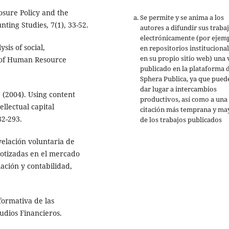
losure Policy and the
Se permite y se anima a los
nting Studies, 7(1), 33-52.
autores a difundir sus traba
electrónicamente (por ejemp
sis of social,
en repositorios institucional
en su propio sitio web) una 
 of Human Resource
publicado en la plataforma 
Sphera Publica, ya que pued
dar lugar a intercambios
F. (2004). Using content
productivos, así como a una
ellectual capital
citación más temprana y ma
82-293.
de los trabajos publicados
evelación voluntaria de
cotizadas en el mercado
iación y contabilidad,
formativa de las
udios Financieros.