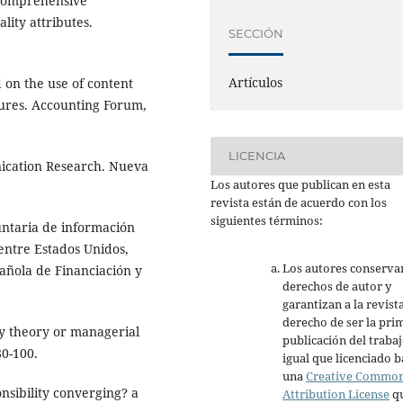
 comprehensive
lity attributes.
SECCIÓN
Artículos
id on the use of content
osures. Accounting Forum,
LICENCIA
nication Research. Nueva
Los autores que publican en esta
revista están de acuerdo con los
siguientes términos:
luntaria de información
 entre Estados Unidos,
Los autores conserva
añola de Financiación y
derechos de autor y
garantizan a la revista
derecho de ser la pri
cy theory or managerial
publicación del trabaj
80-100.
igual que licenciado b
una
Creative Commo
onsibility converging? a
Attribution License
q