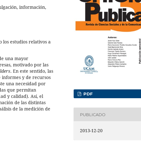
lgación, información,
 los estudios relativos a
 de una mayor
resas, motivado por las
lders
. En este sentido, las
 informes y de recursos
ste una necesidad por
idas que permitan
PDF
ad y calidad). Así, el
ación de las distintas
álisis de la medición de
PUBLICADO
2013-12-20