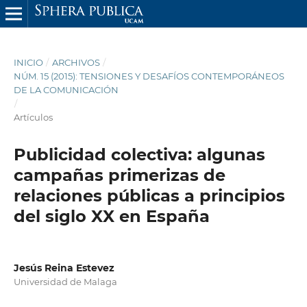
INICIO
/
ARCHIVOS
/
NÚM. 15 (2015): TENSIONES Y DESAFÍOS CONTEMPORÁNEOS
DE LA COMUNICACIÓN
/
Artículos
Publicidad colectiva: algunas
campañas primerizas de
relaciones públicas a principios
del siglo XX en España
Jesús Reina Estevez
Universidad de Malaga