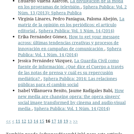
Eduardo Villena Alarcón,
La divulgación de la moda
en los programas de televisión
,
Sphera Publica: Vol. 2
Núm. 13 (2013): Sphera Publica
Virginia Linares, Pedro Paniagua, Paloma Abejón,
La
matriz de la opinión en los periódicos: el artículo
editorial
,
Sphera Publica: Vol. 1 Núm. 14 (2014)
Erika Fernández Gómez,
How to get your message
across: últimas tendencias creativas y procesos de
innovación en campañas de comunicación
,
Sphera
Publica: Vol. 1 Núm. 14 (2014)
Jessica Fernández Vázquez,
La Guardia Civil como
fuente de información: ¿Qué dice el Cuerpo a través
de las notas de prensa y cuál es su repercusión
mediática?
,
Sphera Publica: 2014: Las relaciones
públicas para el cambio social
Isabel Villanueva Benito, Jaume Radigales Babi,
How
new media are changing opera: the opera singers’
social image transformed by cinema and audio-visual
media
,
Sphera Publica: Vol. 1 Núm. 14 (2014)
<<
<
11
12
13
14
15
16
17
18
19
>
>>