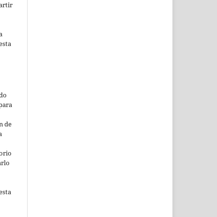
artir
a
esta
ado
para
n de
a
orio
arlo
esta