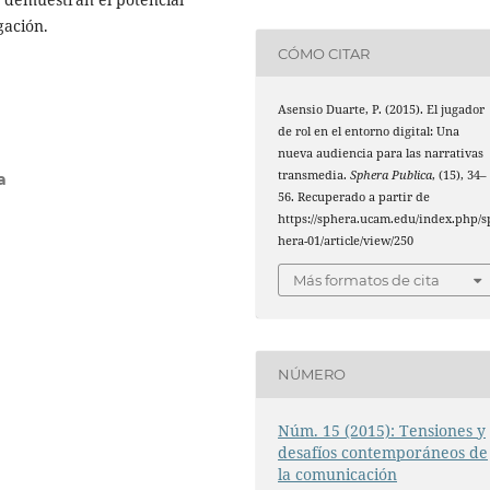
gación.
CÓMO CITAR
Asensio Duarte, P. (2015). El jugador
de rol en el entorno digital: Una
nueva audiencia para las narrativas
transmedia.
Sphera Publica
, (15), 34–
a
56. Recuperado a partir de
https://sphera.ucam.edu/index.php/s
hera-01/article/view/250
Más formatos de cita
NÚMERO
Núm. 15 (2015): Tensiones y
desafíos contemporáneos de
la comunicación