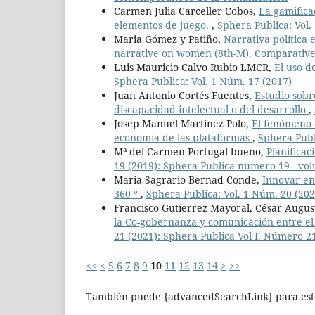
Carmen Julia Carceller Cobos,
La gamifica
elementos de juego.
,
Sphera Publica: Vol.
Maria Gómez y Patiño,
Narrativa política 
narrative on women (8th-M). Comparative
Luis Mauricio Calvo Rubio LMCR,
El uso d
Sphera Publica: Vol. 1 Núm. 17 (2017)
Juan Antonio Cortés Fuentes,
Estudio sobr
discapacidad intelectual o del desarrollo
,
Josep Manuel Martinez Polo,
El fenómeno d
economía de las plataformas
,
Sphera Publi
Mª del Carmen Portugal bueno,
Planificac
19 (2019): Sphera Publica número 19 - vo
Maria Sagrario Bernad Conde,
Innovar en
360 º
,
Sphera Publica: Vol. 1 Núm. 20 (202
Francisco Gutíerrez Mayoral, César Augus
la Co-gobernanza y comunicación entre e
21 (2021): Sphera Publica Vol I. Número 2
<<
<
5
6
7
8
9
10
11
12
13
14
>
>>
También puede {advancedSearchLink} para este