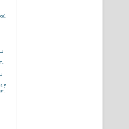
cal
la
m.
n
ma y
úm.