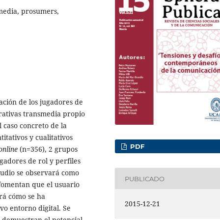
smedia, prosumers,
pación de los jugadores de
rativas transmedia propio
l caso concreto de la
tativos y cualitativos
PDF
online
(n=356), 2 grupos
gadores de rol y perfiles
studio se observará como
PUBLICADO
a fomentan que el usuario
ará cómo se ha
2015-12-21
vo entorno digital. Se
e demuestran el potencial