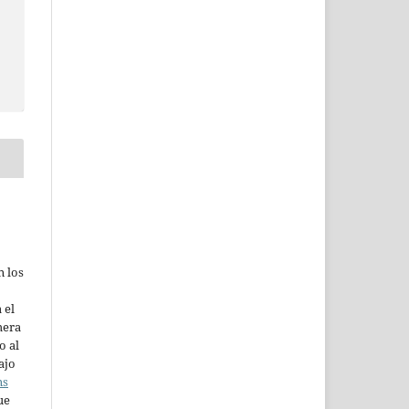
n los
 el
mera
o al
ajo
ns
ue