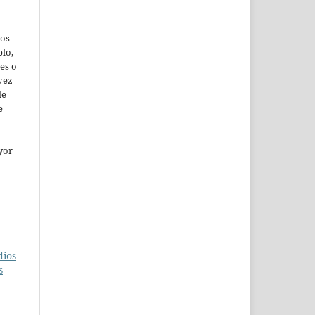
jos
lo,
es o
vez
de
e
yor
dios
s