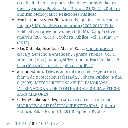
creatividad en la organización de eventos en la era
Covid
,
Sphera Publica: Vol. 2 Núm. 21 (2021): Sphera
Publica: Monográfico Relaciones Públicas
Maria Gómez y Patiño,
Narrativa política en torno la
mujer (8-M). Análisis comparado (2007-2013) Title:
Political narrative on women (8th-M). Comparative
analysis (2007-2013)
,
Sphera Publica: Vol. 1 Núm. 17
(2017)
Blas Subiela, José Luis Martín Sáez,
Comunicación
clara y derecho a entender
,
Sphera Publica: Vol. 1
Núm. 26 (2026): Monográfico "Comunicación Clara: de
la acción social a la disciplina científica"
admin admin,
Televisión e infancia: el respeto de la
franja de protección reforzada
,
Sphera Publica: Núm.
8 (2008): MEDIOS RESPONSABLES: PANORAMA
INTERNACIONAL DE CONTENIDOS PROGRAMÁTICOS
PARA MENORES
Salomé Sola Morales,
HACIA UNA TIPOLOGÍA DE
NARRATIVAS MEDIÁTICAS IDENTITARIAS
,
Sphera
Publica: Vol. 2 Núm. 13 (2013): Sphera Publica
<<
<
3
4
5
6
7
8
9
10
11
12
>
>>