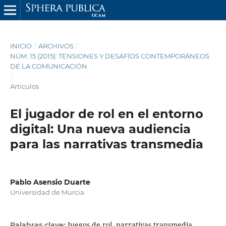
INICIO
/
ARCHIVOS
/
NÚM. 15 (2015): TENSIONES Y DESAFÍOS CONTEMPORÁNEOS
DE LA COMUNICACIÓN
/
Artículos
El jugador de rol en el entorno
digital: Una nueva audiencia
para las narrativas transmedia
Pablo Asensio Duarte
Universidad de Murcia
Juegos de rol, narrativas transmedia,
Palabras clave: