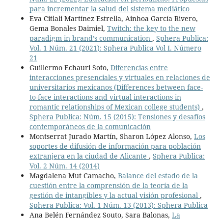
para incrementar la salud del sistema mediático
Eva Citlali Martínez Estrella, Ainhoa García Rivero,
Gema Bonales Daimiel,
Twitch: the key to the new
paradigm in brand’s communication
,
Sphera Publica:
Vol. 1 Núm. 21 (2021): Sphera Publica Vol I. Número
21
Guillermo Echauri Soto,
Diferencias entre
interacciones presenciales y virtuales en relaciones de
universitarios mexicanos (Differences between face-
to-face interactions and virtual interactions in
romantic relationships of Mexican college students)
,
Sphera Publica: Núm. 15 (2015): Tensiones y desafíos
contemporáneos de la comunicación
Montserrat Jurado Martín, Sharon López Alonso,
Los
soportes de difusión de información para población
extranjera en la ciudad de Alicante
,
Sphera Publica:
Vol. 2 Núm. 14 (2014)
Magdalena Mut Camacho,
Balance del estado de la
cuestión entre la comprensión de la teoría de la
gestión de intangibles y la actual visión profesional
,
Sphera Publica: Vol. 1 Núm. 13 (2013): Sphera Publica
Ana Belén Fernández Souto, Sara Balonas,
La