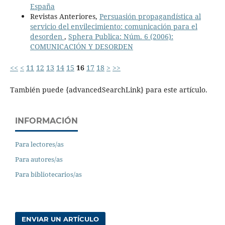
España
Revistas Anteriores,
Persuasión propagandística al
servicio del envilecimiento: comunicación para el
desorden
,
Sphera Publica: Núm. 6 (2006):
COMUNICACIÓN Y DESORDEN
<<
<
11
12
13
14
15
16
17
18
>
>>
También puede {advancedSearchLink} para este artículo.
INFORMACIÓN
Para lectores/as
Para autores/as
Para bibliotecarios/as
ENVIAR UN ARTÍCULO