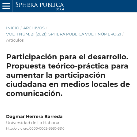
INICIO
/
ARCHIVOS
/
VOL. 1 NÚM. 21 (2021): SPHERA PUBLICA VOL I. NÚMERO 21
/
Artículos
Participación para el desarrollo.
Propuesta teórico-práctica para
aumentar la participación
ciudadana en medios locales de
comunicación.
Dagmar Herrera Barreda
Universidad de La Habana
http://orcid.org/0000-0002-8860-6810