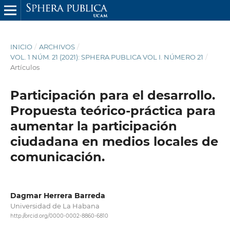
INICIO
/
ARCHIVOS
/
VOL. 1 NÚM. 21 (2021): SPHERA PUBLICA VOL I. NÚMERO 21
/
Artículos
Participación para el desarrollo.
Propuesta teórico-práctica para
aumentar la participación
ciudadana en medios locales de
comunicación.
Dagmar Herrera Barreda
Universidad de La Habana
http://orcid.org/0000-0002-8860-6810