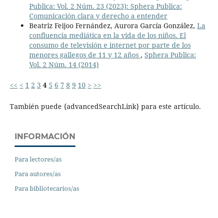
Publica: Vol. 2 Núm. 23 (2023): Sphera Publica:
Comunicación clara y derecho a entender
Beatriz Feijoo Fernández, Aurora García González,
La
confluencia mediática en la vida de los niños. El
consumo de televisión e internet por parte de los
menores gallegos de 11 y 12 años
,
Sphera Publica:
Vol. 2 Núm. 14 (2014)
<<
<
1
2
3
4
5
6
7
8
9
10
>
>>
También puede {advancedSearchLink} para este artículo.
INFORMACIÓN
Para lectores/as
Para autores/as
Para bibliotecarios/as