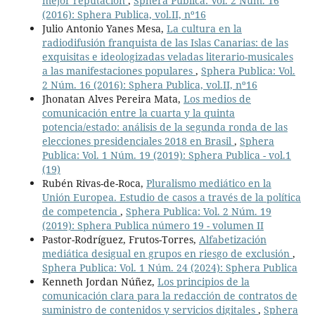
mejor reputación
,
Sphera Publica: Vol. 2 Núm. 16
(2016): Sphera Publica, vol.II, nº16
Julio Antonio Yanes Mesa,
La cultura en la
radiodifusión franquista de las Islas Canarias: de las
exquisitas e ideologizadas veladas literario-musicales
a las manifestaciones populares
,
Sphera Publica: Vol.
2 Núm. 16 (2016): Sphera Publica, vol.II, nº16
Jhonatan Alves Pereira Mata,
Los medios de
comunicación entre la cuarta y la quinta
potencia/estado: análisis de la segunda ronda de las
elecciones presidenciales 2018 en Brasil
,
Sphera
Publica: Vol. 1 Núm. 19 (2019): Sphera Publica - vol.1
(19)
Rubén Rivas-de-Roca,
Pluralismo mediático en la
Unión Europea. Estudio de casos a través de la política
de competencia
,
Sphera Publica: Vol. 2 Núm. 19
(2019): Sphera Publica número 19 - volumen II
Pastor-Rodríguez, Frutos-Torres,
Alfabetización
mediática desigual en grupos en riesgo de exclusión
,
Sphera Publica: Vol. 1 Núm. 24 (2024): Sphera Publica
Kenneth Jordan Núñez,
Los principios de la
comunicación clara para la redacción de contratos de
suministro de contenidos y servicios digitales
,
Sphera