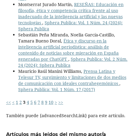
Montserrat Jurado Martín,
RESEÑAS: Educación en
filosofía, ética y competencia crítica frente al uso
inadecuado de la inteligencia artificial y las nuevas
tecnologías
,
Sphera Publica: Vol. 1 Núm. 24 (2024):
Sphera Publica
Sebastián Peña Miranda, Noelia García-Castillo,
Tamara Bueno Doral,
Ética y discurso en la
inteligencia artificial periodística: análisis de
contenido de noticias sobre migración en España
generadas por ChatGPT
,
Sphera Publica: Vol. 2 Núm.
24 (2024): Sphera Publica
Mauricio Raúl Manini Williams,
Prensa Latina y
Telesur TV, surgimiento y limitaciones de dos medios
de comunicación con ideales contrahegemónicos
,
Sphera Publica: Vol. 1 Núm. 17 (2017)
<<
<
1
2
3
4
5
6
7
8
9
10
>
>>
También puede {advancedSearchLink} para este artículo.
Artículos más leídos del mismo autor/a