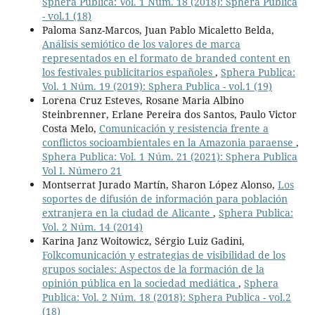
Sphera Publica: Vol. 1 Núm. 18 (2018): Sphera Publica
- vol.1 (18)
Paloma Sanz-Marcos, Juan Pablo Micaletto Belda,
Análisis semiótico de los valores de marca
representados en el formato de branded content en
los festivales publicitarios españoles
,
Sphera Publica:
Vol. 1 Núm. 19 (2019): Sphera Publica - vol.1 (19)
Lorena Cruz Esteves, Rosane Maria Albino
Steinbrenner, Erlane Pereira dos Santos, Paulo Victor
Costa Melo,
Comunicación y resistencia frente a
conflictos socioambientales en la Amazonia paraense
,
Sphera Publica: Vol. 1 Núm. 21 (2021): Sphera Publica
Vol I. Número 21
Montserrat Jurado Martín, Sharon López Alonso,
Los
soportes de difusión de información para población
extranjera en la ciudad de Alicante
,
Sphera Publica:
Vol. 2 Núm. 14 (2014)
Karina Janz Woitowicz, Sérgio Luiz Gadini,
Folkcomunicación y estrategias de visibilidad de los
grupos sociales: Aspectos de la formación de la
opinión pública en la sociedad mediática
,
Sphera
Publica: Vol. 2 Núm. 18 (2018): Sphera Publica - vol.2
(18)