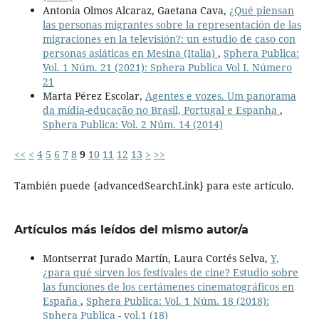
Antonia Olmos Alcaraz, Gaetana Cava,
¿Qué piensan
las personas migrantes sobre la representación de las
migraciones en la televisión?: un estudio de caso con
personas asiáticas en Mesina (Italia)
,
Sphera Publica:
Vol. 1 Núm. 21 (2021): Sphera Publica Vol I. Número
21
Marta Pérez Escolar,
Agentes e vozes. Um panorama
da mídia-educação no Brasil, Portugal e Espanha
,
Sphera Publica: Vol. 2 Núm. 14 (2014)
<<
<
4
5
6
7
8
9
10
11
12
13
>
>>
También puede {advancedSearchLink} para este artículo.
Artículos más leídos del mismo autor/a
Montserrat Jurado Martín, Laura Cortés Selva,
Y,
¿para qué sirven los festivales de cine? Estudio sobre
las funciones de los certámenes cinematográficos en
España
,
Sphera Publica: Vol. 1 Núm. 18 (2018):
Sphera Publica - vol.1 (18)