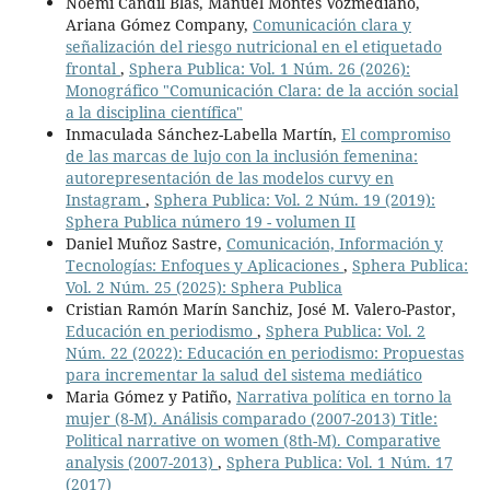
Noemí Candil Blas, Manuel Montes Vozmediano,
Ariana Gómez Company,
Comunicación clara y
señalización del riesgo nutricional en el etiquetado
frontal
,
Sphera Publica: Vol. 1 Núm. 26 (2026):
Monográfico "Comunicación Clara: de la acción social
a la disciplina científica"
Inmaculada Sánchez-Labella Martín,
El compromiso
de las marcas de lujo con la inclusión femenina:
autorepresentación de las modelos curvy en
Instagram
,
Sphera Publica: Vol. 2 Núm. 19 (2019):
Sphera Publica número 19 - volumen II
Daniel Muñoz Sastre,
Comunicación, Información y
Tecnologías: Enfoques y Aplicaciones
,
Sphera Publica:
Vol. 2 Núm. 25 (2025): Sphera Publica
Cristian Ramón Marín Sanchiz, José M. Valero-Pastor,
Educación en periodismo
,
Sphera Publica: Vol. 2
Núm. 22 (2022): Educación en periodismo: Propuestas
para incrementar la salud del sistema mediático
Maria Gómez y Patiño,
Narrativa política en torno la
mujer (8-M). Análisis comparado (2007-2013) Title:
Political narrative on women (8th-M). Comparative
analysis (2007-2013)
,
Sphera Publica: Vol. 1 Núm. 17
(2017)