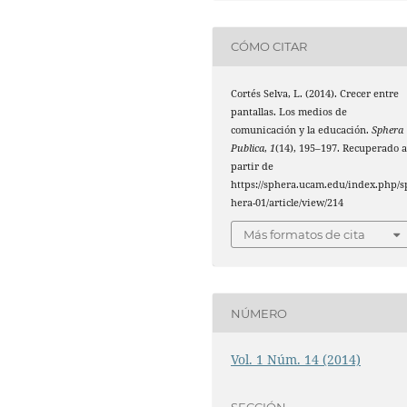
CÓMO CITAR
Cortés Selva, L. (2014). Crecer entre
pantallas. Los medios de
comunicación y la educación.
Sphera
Publica
,
1
(14), 195–197. Recuperado 
partir de
https://sphera.ucam.edu/index.php/s
hera-01/article/view/214
Más formatos de cita
NÚMERO
Vol. 1 Núm. 14 (2014)
SECCIÓN