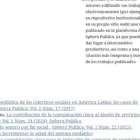
autores a difundir sus traba
electrónicamente (por ejemp
en repositorios institucional
en su propio sitio web) una 
publicado en la plataforma 
Sphera Publica, ya que pued
dar lugar a intercambios
productivos, así como a una
citación más temprana y ma
de los trabajos publicados
ediática de los colectivos sociales en América Latina: los casos de
hera Publica: Vol. 2 Núm. 17 (2017)
ras,
La contribución de la comunicación clara al diseño de servicios
 Vol. 1 Núm. 24 (2024): Sphera Publica
o sonoro con fin social
,
Sphera Publica: Vol. 2 Núm. 22 (2022):
 incrementar la salud del sistema mediático
 la comunicación clara para la redacción de contratos de suministr