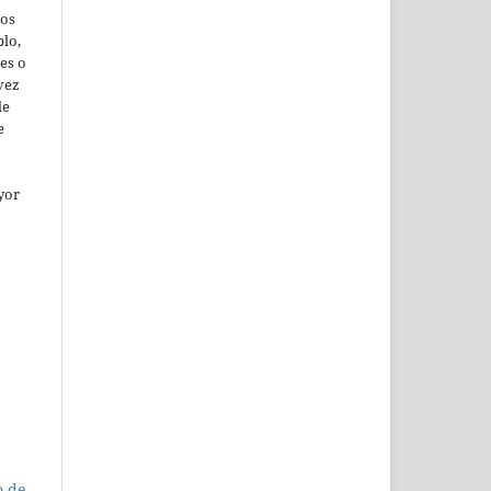
jos
lo,
es o
vez
de
e
yor
o de