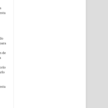
a
esta
ado
para
n de
a
orio
arlo
esta