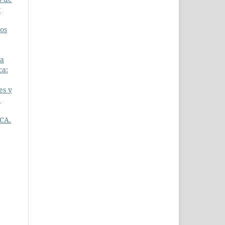
y
los
ca
ca:
es y
a
CA.