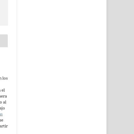
n los
 el
mera
o al
ajo
ns
ue
artir