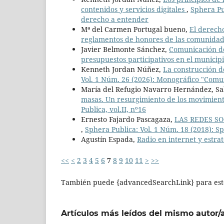
contenidos y servicios digitales
,
Sphera Pu
derecho a entender
Mª del Carmen Portugal bueno,
El derecho
reglamentos de honores de las comunida
Javier Belmonte Sánchez,
Comunicación de 
presupuestos participativos en el munici
Kenneth Jordan Núñez,
La construcción de
Vol. 1 Núm. 26 (2026): Monográfico "Comunic
María del Refugio Navarro Hernández, Sa
masas. Un resurgimiento de los movimient
Publica, vol.II, nº16
Ernesto Fajardo Pascagaza,
LAS REDES SO
,
Sphera Publica: Vol. 1 Núm. 18 (2018): Sp
Agustín Espada,
Radio en internet y estra
<<
<
2
3
4
5
6
7
8
9
10
11
>
>>
También puede {advancedSearchLink} para este
Artículos más leídos del mismo autor/