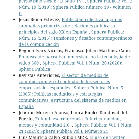
periodismo social: “El Salto TV”
,
Sphera Publica: Vol. 2
Núm. 19 (2019): Sphera Publica número 19 - volumen
II
Jesús Reina Estevez,
Publicidad colectiva: algunas
campañas primerizas de relaciones públicas a
principios del siglo XX en España
,
Sphera Publica:
Núm. 15 (2015): Tensiones y desafíos contemporáneos
de la comunicación
Begoña Ivars Nicolás, Francisco-Julián Martínez-Cano,
En busca de narrativa inmersiva con la tecnología de
vídeo 360
,
Sphera Publica: Vol. 1 Núm. 20 (2020):
Sphera Publica
Revistas Anteriores,
El sector de medios de
comunicación en el contexto de los sectores
empresariales españoles
,
Sphera Publica: Núm. 5
(2005): Políticas mediáticas y estrategias
comunicativas: estructura del sistema de medios en
España
Joaquín Moreira Alonso, Laura Emilce Sandoval del
Puerto,
Entendí esa referencia. Intertextualidad,
memes y comunidad 2.0.
,
Sphera Publica: Vol. 1 Núm.
21 (2021): Sphera Publica Vol I. Número 21
Luis Mauricio Calvo Rubio LMCR,
El uso de Twitter