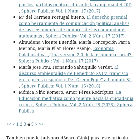
por los partidos políticos durante la campaña del 20D
,
Sphera Publica: Vol. 1 Núm. 17 (2017)
Mª del Carmen Portugal bueno,
El derecho premial
como herramienta de comunicación política: análisis
de los reglamentos de honores de las comunidades
autónomas
,
Sphera Publica: Vol. 2 Núm. 17 (2017)
Almudena Vicente Buendía, María Concepción Parra
Meroño, María Pilar Flores Asenjo,
Economía
Colaborativa: ¿Una versión 2.0 de la economía social?
,
Sphera Publica: Vol. 1 Núm. 17 (2017)
María José Pou, Fernando Sahuquillo Verdet,
El
discurso ambientalista de Benedicto XVI y Francisco
en la prensa española: De “Green Pope” a Laudato Si’
,
Sphera Publica: Vol. 1 Núm. 16 (2016)
Mónica Niño Romero, Amor Pérez Rodríguez,
La
Educación mediática como puente hacia la ciudadanía
crítica
,
Sphera Publica: Vol. 2 Núm. 25 (2025): Sphera
Publica
<<
<
1
2
3
4
5
>
>>
También puede {advancedSearchLink} para este artículo.