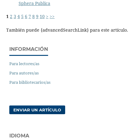
Sphera Publica
1
2
3
4
5
6
7
8
9
10
>
>>
También puede {advancedSearchLink} para este artículo.
INFORMACIÓN
Para lectores/as
Para autores/as
Para bibliotecarios/as
ENVIAR UN ARTÍCULO
IDIOMA