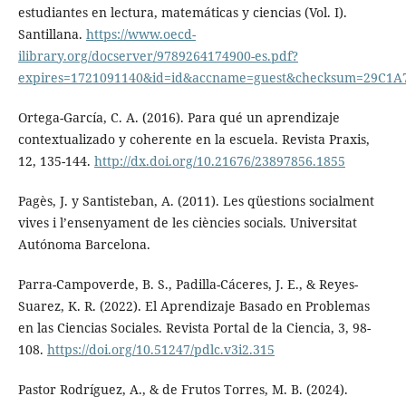
estudiantes en lectura, matemáticas y ciencias (Vol. I).
Santillana.
https://www.oecd-
ilibrary.org/docserver/9789264174900-es.pdf?
expires=1721091140&id=id&accname=guest&checksum=29C1
Ortega-García, C. A. (2016). Para qué un aprendizaje
contextualizado y coherente en la escuela. Revista Praxis,
12, 135-144.
http://dx.doi.org/10.21676/23897856.1855
Pagès, J. y Santisteban, A. (2011). Les qüestions socialment
vives i l’ensenyament de les ciències socials. Universitat
Autónoma Barcelona.
Parra-Campoverde, B. S., Padilla-Cáceres, J. E., & Reyes-
Suarez, K. R. (2022). El Aprendizaje Basado en Problemas
en las Ciencias Sociales. Revista Portal de la Ciencia, 3, 98-
108.
https://doi.org/10.51247/pdlc.v3i2.315
Pastor Rodríguez, A., & de Frutos Torres, M. B. (2024).