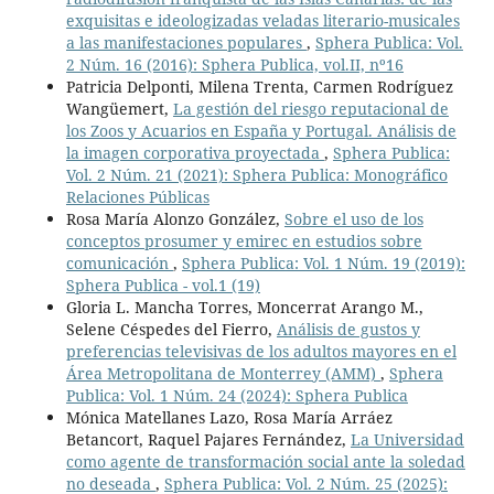
exquisitas e ideologizadas veladas literario-musicales
a las manifestaciones populares
,
Sphera Publica: Vol.
2 Núm. 16 (2016): Sphera Publica, vol.II, nº16
Patricia Delponti, Milena Trenta, Carmen Rodríguez
Wangüemert,
La gestión del riesgo reputacional de
los Zoos y Acuarios en España y Portugal. Análisis de
la imagen corporativa proyectada
,
Sphera Publica:
Vol. 2 Núm. 21 (2021): Sphera Publica: Monográfico
Relaciones Públicas
Rosa María Alonzo González,
Sobre el uso de los
conceptos prosumer y emirec en estudios sobre
comunicación
,
Sphera Publica: Vol. 1 Núm. 19 (2019):
Sphera Publica - vol.1 (19)
Gloria L. Mancha Torres, Moncerrat Arango M.,
Selene Céspedes del Fierro,
Análisis de gustos y
preferencias televisivas de los adultos mayores en el
Área Metropolitana de Monterrey (AMM)
,
Sphera
Publica: Vol. 1 Núm. 24 (2024): Sphera Publica
Mónica Matellanes Lazo, Rosa María Arráez
Betancort, Raquel Pajares Fernández,
La Universidad
como agente de transformación social ante la soledad
no deseada
,
Sphera Publica: Vol. 2 Núm. 25 (2025):