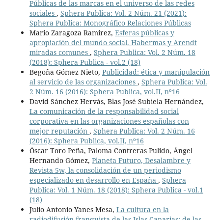
Públicas de las marcas en el universo de las redes
sociales
,
Sphera Publica: Vol. 2 Núm. 21 (2021):
Sphera Publica: Monográfico Relaciones Públicas
Mario Zaragoza Ramirez,
Esferas públicas y
apropiación del mundo social. Habermas y Arendt
miradas comunes
,
Sphera Publica: Vol. 2 Núm. 18
(2018): Sphera Publica - vol.2 (18)
Begoña Gómez Nieto,
Publicidad: ética y manipulación
al servicio de las organizaciones
,
Sphera Publica: Vol.
2 Núm. 16 (2016): Sphera Publica, vol.II, nº16
David Sánchez Hervás, Blas José Subiela Hernández,
La comunicación de la responsabilidad social
corporativa en las organizaciones españolas con
mejor reputación
,
Sphera Publica: Vol. 2 Núm. 16
(2016): Sphera Publica, vol.II, nº16
Óscar Toro Peña, Paloma Contreras Pulido, Ángel
Hernando Gómez,
Planeta Futuro, Desalambre y
Revista 5w, la consolidación de un periodismo
especializado en desarrollo en España
,
Sphera
Publica: Vol. 1 Núm. 18 (2018): Sphera Publica - vol.1
(18)
Julio Antonio Yanes Mesa,
La cultura en la
radiodifusión franquista de las Islas Canarias: de las