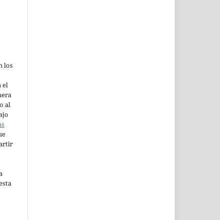
n los
 el
mera
o al
ajo
ns
ue
artir
a
esta