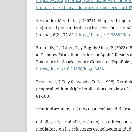
https://www.aprendizajeservicio.net/wp-content
buenas-prc3a1cticas-de-aprendizaje-servicio-10
Bermúdez-Mendieta, J. (2021). El aprendizaje 
mejorar el pensamiento crítico: revisión sistem
Journal, 6(2), 77-89.
https://doi.org/10.33890/in
Binimelis, J., Usher, J., y Bagoly-Simó, P. (2023)
at Primary Education centers in Spain? Results o
Boletín de la Asociación de Geógrafos Españoles,
https://doi.org/10.21138/bage.3434
Bransford, J. D. y Schwartz, D. L. (1998). Rethin
proposal with multiple implications. Review of R
61-100.
Bronfenbrenner, U. (1987). La ecología del desa
Caballo, B. y Gradaílle, R. (2008). La educación 
mediadora en las relaciones escuela-comunidad l