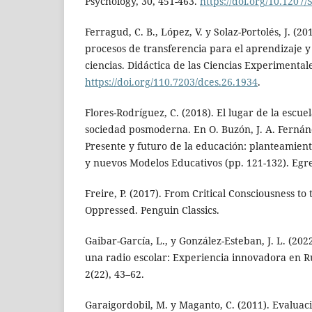
Psychology, 30, 451-463.
https://doi.org/10.120
Ferragud, C. B., López, V. y Solaz-Portolés, J. (20
procesos de transferencia para el aprendizaje y
ciencias. Didáctica de las Ciencias Experimentale
https://doi.org/110.7203/dces.26.1934
.
Flores-Rodríguez, C. (2018). El lugar de la escu
sociedad posmoderna. En O. Buzón, J. A. Fernán
Presente y futuro de la educación: planteamient
y nuevos Modelos Educativos (pp. 121-132). Egre
Freire, P. (2017). From Critical Consciousness to
Oppressed. Penguin Classics.
Gaibar-García, L., y González-Esteban, J. L. (20
una radio escolar: Experiencia innovadora en R
2(22), 43–62.
Garaigordobil, M. y Maganto, C. (2011). Evalua