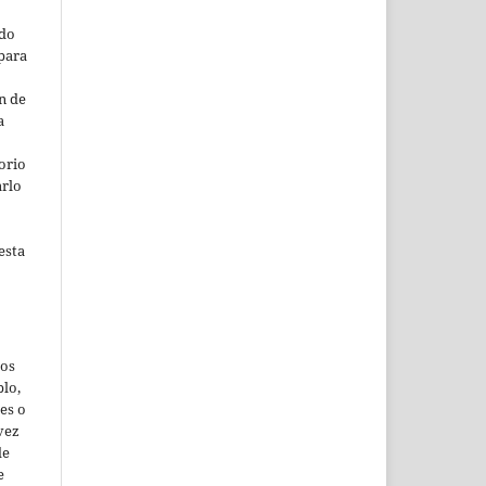
ado
para
n de
a
orio
arlo
esta
jos
lo,
es o
vez
de
e