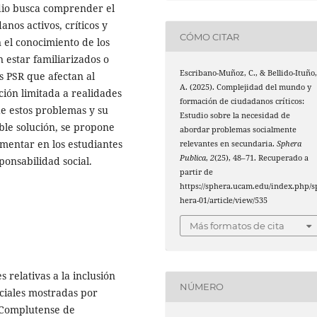
udio busca comprender el
nos activos, críticos y
CÓMO CITAR
 el conocimiento de los
 estar familiarizados o
Escribano-Muñoz, C., & Bellido-Ituño
 PSR que afectan al
A. (2025). Complejidad del mundo y
ión limitada a realidades
formación de ciudadanos críticos:
de estos problemas y su
Estudio sobre la necesidad de
le solución, se propone
abordar problemas socialmente
mentar en los estudiantes
relevantes en secundaria.
Sphera
Publica
,
2
(25), 48–71. Recuperado a
ponsabilidad social.
partir de
https://sphera.ucam.edu/index.php/s
hera-01/article/view/535
Más formatos de cita
s relativas a la inclusión
NÚMERO
ciales mostradas por
a Complutense de