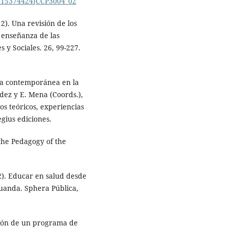
7/S15374424JCCP3004_02
12). Una revisión de los
 enseñanza de las
s y Sociales. 26, 99-227.
ela contemporánea en la
dez y E. Mena (Coords.),
os teóricos, experiencias
gius ediciones.
 the Pedagogy of the
22). Educar en salud desde
uanda. Sphera Pública,
ción de un programa de