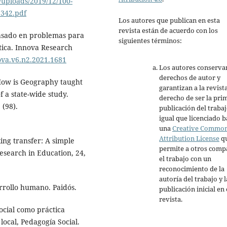
/uploads/2019/12/100-
2342.pdf
Los autores que publican en esta
revista están de acuerdo con los
basado en problemas para
siguientes términos:
ática. Innova Research
nova.v6.n2.2021.1681
Los autores conserva
derechos de autor y
. How is Geography taught
garantizan a la revista
f a state-wide study.
derecho de ser la pri
 (98).
publicación del trabaj
igual que licenciado b
una
Creative Commo
Attribution License
q
king transfer: A simple
permite a otros comp
esearch in Education, 24,
el trabajo con un
reconocimiento de la
autoría del trabajo y l
rrollo humano. Paidós.
publicación inicial en 
revista.
social como práctica
ocal, Pedagogía Social.