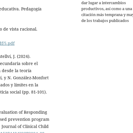
dar lugar a intercambios
productivos, así como a una
n educativa. Pedagogía
citación más temprana y ma
de los trabajos publicados
o de vista racional.
df/5.pdf
ellví, J. (2024).
ecundaria sobre el
n desde la teoría
í, y N. González-Monfort
cados y límites en la
cia social (pp. 81-101).
Evaluation of Responding
based prevention program
Journal of Clinical Child