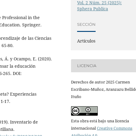
Vol. 2 Núm. 25 (2025):
Sphera Publica
e Professional in the
Education. Springer.
SECCIÓN
prendizaje de las Ciencias
Artículos
, 65-80.
os, Á. y Ocampo, E. (2020).
nsar la educación
LICENCIA
6-265. DOI:
Derechos de autor 2025 Carmen
Escribano-Muñoz, Aranzazu Bellid
leta? Experiencias
Ituño
 1-17.
Esta obra está bajo una licencia
2019). Inventario de
internacional
Creative Commons
tillana.
Atribución 4.0
.