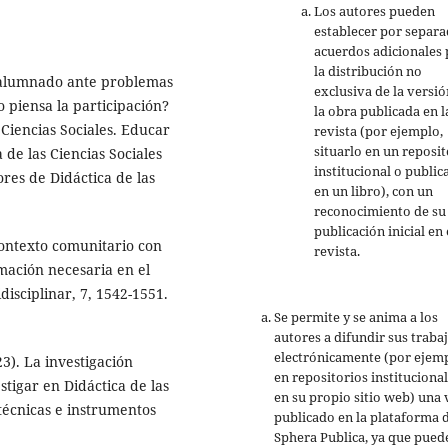
Los autores pueden
establecer por separ
acuerdos adicionales 
la distribución no
El alumnado ante problemas
exclusiva de la versió
 piensa la participación?
la obra publicada en l
 Ciencias Sociales. Educar
revista (por ejemplo,
situarlo en un reposit
de las Ciencias Sociales
institucional o public
ores de Didáctica de las
en un libro), con un
reconocimiento de su
publicación inicial en 
contexto comunitario con
revista.
mación necesaria en el
disciplinar, 7, 1542-1551.
Se permite y se anima a los
autores a difundir sus traba
electrónicamente (por ejemp
23). La investigación
en repositorios institucional
stigar en Didáctica de las
en su propio sitio web) una 
técnicas e instrumentos
publicado en la plataforma 
Sphera Publica, ya que pued