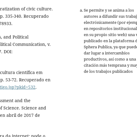
atization of civic culture.
Se permite y se anima a los
, p. 335-340. Recuperado
autores a difundir sus traba
electrónicamente (por ejemp
78933.
en repositorios institucional
en su propio sitio web) una 
, and Political
publicado en la plataforma 
itical Communication, v.
Sphera Publica, ya que pued
7. DOI:
dar lugar a intercambios
productivos, así como a una
citación más temprana y ma
de los trabajos publicados
cultura científica em
, p. 53-72. Recuperado en
rtigo.jsp?pkid=532
.
essment and the
f Science. Science and
o en abril de 2017 de
era da internet: pode o