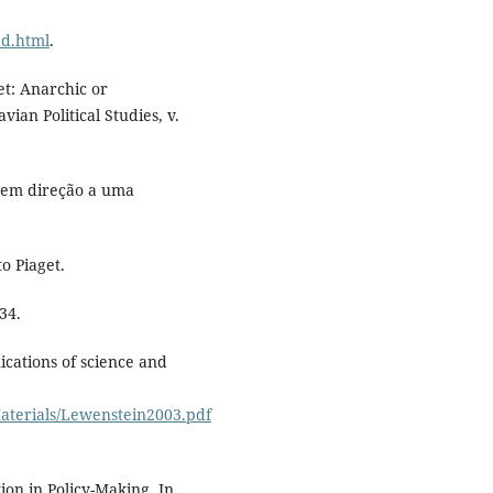
ad.html
.
et: Anarchic or
an Political Studies, v.
: em direção a uma
to Piaget.
34.
cations of science and
aterials/Lewenstein2003.pdf
ion in Policy-Making. In