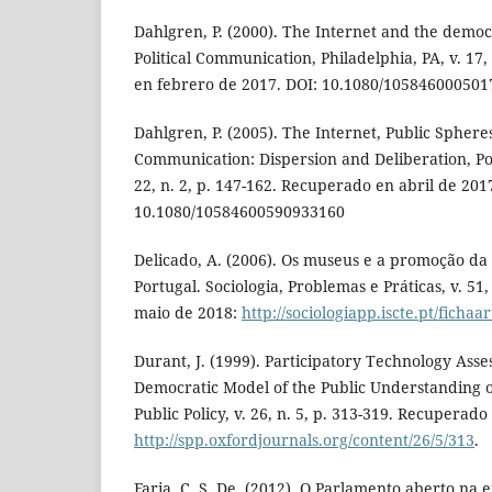
Dahlgren, P. (2000). The Internet and the democr
Political Communication, Philadelphia, PA, v. 17
en febrero de 2017. DOI: 10.1080/105846000501
Dahlgren, P. (2005). The Internet, Public Spheres
Communication: Dispersion and Deliberation, Pol
22, n. 2, p. 147-162. Recuperado en abril de 201
10.1080/10584600590933160
Delicado, A. (2006). Os museus e a promoção da 
Portugal. Sociologia, Problemas e Práticas, v. 51
maio de 2018:
http://sociologiapp.iscte.pt/fichaa
Durant, J. (1999). Participatory Technology Ass
Democratic Model of the Public Understanding o
Public Policy, v. 26, n. 5, p. 313-319. Recuperad
http://spp.oxfordjournals.org/content/26/5/313
.
Faria, C. S. De. (2012). O Parlamento aberto na 