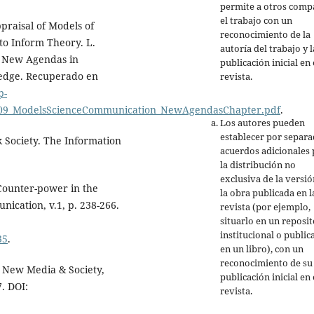
permite a otros comp
el trabajo con un
ppraisal of Models of
reconocimiento de la
 to Inform Theory. L.
autoría del trabajo y l
: New Agendas in
publicación inicial en 
ledge. Recuperado en
revista.
p-
2009_ModelsScienceCommunication_NewAgendasChapter.pdf
.
Los autores pueden
establecer por separ
rk Society. The Information
acuerdos adicionales 
la distribución no
exclusiva de la versió
Counter-power in the
la obra publicada en l
nication, v.1, p. 238-266.
revista (por ejemplo,
situarlo en un reposit
institucional o public
35
.
en un libro), con un
reconocimiento de su
. New Media & Society,
publicación inicial en 
7. DOI:
revista.