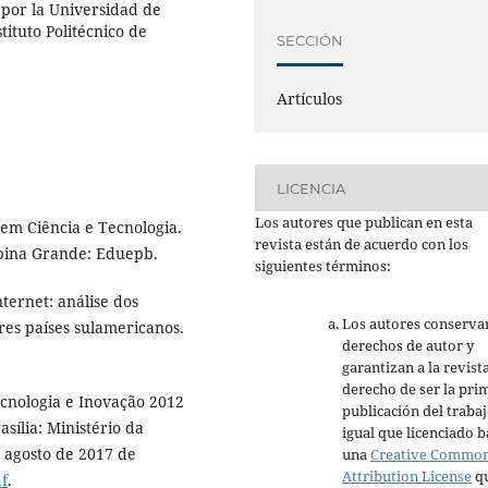
por la Universidad de
tituto Politécnico de
SECCIÓN
Artículos
LICENCIA
Los autores que publican en esta
 em Ciência e Tecnologia.
revista están de acuerdo con los
mpina Grande: Eduepb.
siguientes términos:
nternet: análise dos
Los autores conserva
res países sulamericanos.
derechos de autor y
garantizan a la revista
derecho de ser la pri
Tecnologia e Inovação 2012
publicación del trabaj
sília: Ministério da
igual que licenciado b
 agosto de 2017 de
una
Creative Commo
Attribution License
q
f
.