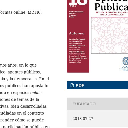
aformas online, MCTIC,
imos años, en lo que
tico, agentes públicos,
ía y la democracia. En el
PDF
nos públicos han apostado
endo en espacios
online
siones de temas de la
PUBLICADO
tivas, bien desarrolladas
tudiadas en el contexto
2018-07-27
omprender cómo se puede
a participación pública en