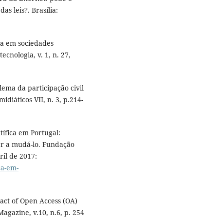
s leis?. Brasília:
ica em sociedades
ecnologia, v. 1, n. 27,
lema da participação civil
idiáticos VII, n. 3, p.214-
ntífica em Portugal:
r a mudá-lo. Fundação
il de 2017:
ca-em-
act of Open Access (OA)
Magazine, v.10, n.6, p. 254