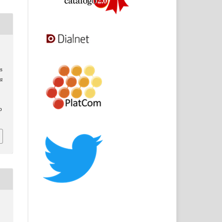
s
a
a
p