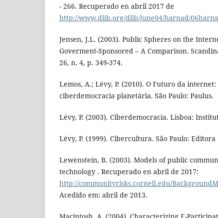
- 266. Recuperado en abril 2017 de
http://www.dlib.org/dlib/june04/harnad/06harn
Jensen, J.L. (2003). Public Spheres on the Intern
Goverment-Sponsored – A Comparison. Scandinavi
26, n. 4, p. 349-374.
Lemos, A.; Lévy, P. (2010). O Futuro da internet
ciberdemocracia planetária. São Paulo: Paulus.
Lévy, P. (2003). Ciberdemocracia. Lisboa: Institu
Lévy, P. (1999). Cibercultura. São Paulo: Editora 
Lewenstein, B. (2003). Models of public communi
technology . Recuperado en abril de 2017:
http://communityrisks.cornell.edu/BackgroundM
Acedido em: abril de 2013.
Macintosh, A. (2004). Characterizing E-Participat