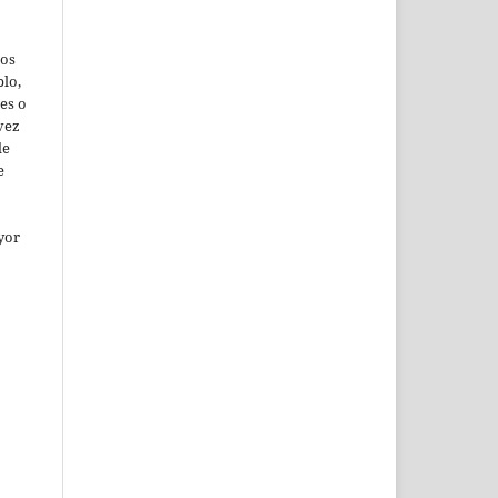
jos
lo,
es o
vez
de
e
yor