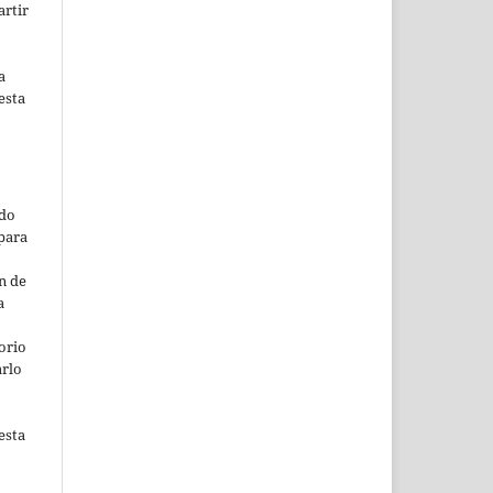
artir
a
esta
ado
para
n de
a
orio
arlo
esta