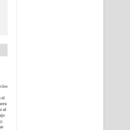
n los
 el
mera
o al
ajo
ns
ue