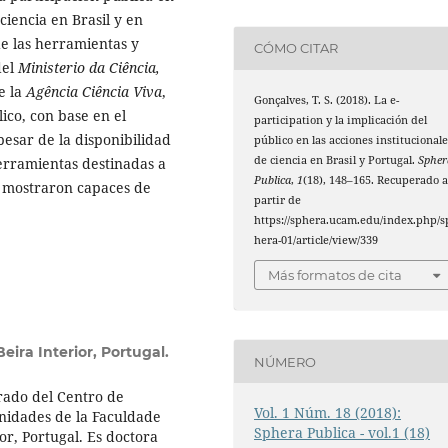
ciencia en Brasil y en
de las herramientas y
CÓMO CITAR
del
Ministerio da Ciência,
e la
Agência Ciência Viva
,
Gonçalves, T. S. (2018). La e-
lico, con base en el
participation y la implicación del
esar de la disponibilidad
público en las acciones institucionale
de ciencia en Brasil y Portugal.
Spher
erramientas destinadas a
Publica
,
1
(18), 148–165. Recuperado 
e mostraron capaces de
partir de
https://sphera.ucam.edu/index.php/s
hera-01/article/view/339
Más formatos de cita
eira Interior, Portugal.
NÚMERO
rado del Centro de
Vol. 1 Núm. 18 (2018):
nidades de la Faculdade
Sphera Publica - vol.1 (18)
or, Portugal. Es doctora