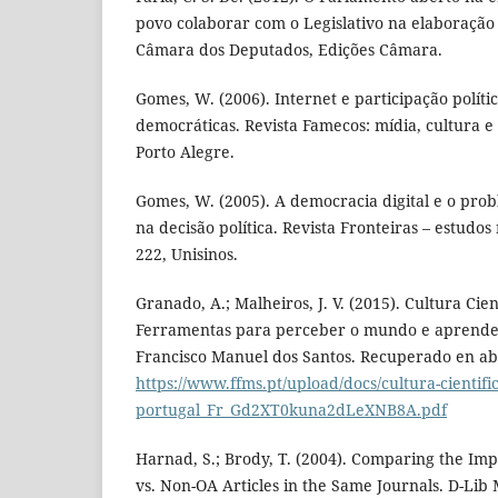
povo colaborar com o Legislativo na elaboração da
Câmara dos Deputados, Edições Câmara.
Gomes, W. (2006). Internet e participação polít
democráticas. Revista Famecos: mídia, cultura e t
Porto Alegre.
Gomes, W. (2005). A democracia digital e o prob
na decisão política. Revista Fronteiras – estudos m
222, Unisinos.
Granado, A.; Malheiros, J. V. (2015). Cultura Cie
Ferramentas para perceber o mundo e aprende
Francisco Manuel dos Santos. Recuperado en abr
https://www.ffms.pt/upload/docs/cultura-cientifi
portugal_Fr_Gd2XT0kuna2dLeXNB8A.pdf
Harnad, S.; Brody, T. (2004). Comparing the Imp
vs. Non-OA Articles in the Same Journals. D-Lib 